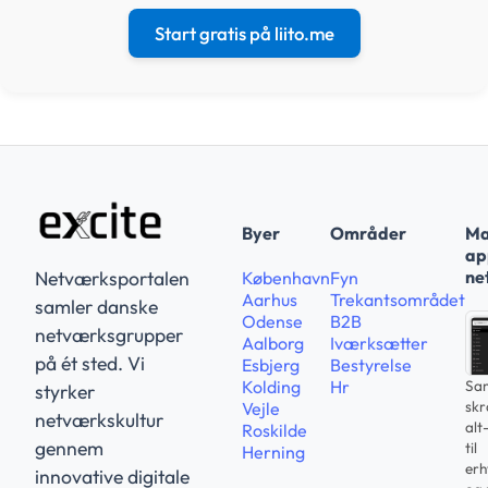
Start gratis på liito.me
Byer
Områder
Ma
app
ne
Netværksportalen
København
Fyn
Aarhus
Trekantsområdet
samler danske
Odense
B2B
netværksgrupper
Aalborg
Iværksætter
på ét sted. Vi
Esbjerg
Bestyrelse
Sam
Kolding
Hr
styrker
sk
Vejle
netværkskultur
alt
Roskilde
gennem
til
Herning
erh
innovative digitale