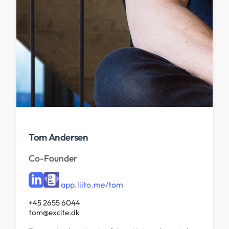
Tom Andersen
Co-Founder
app.liito.me/tom
+45 2655 6044
tom@excite.dk