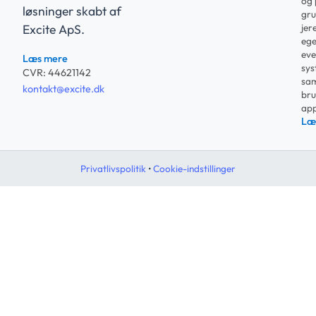
og 
løsninger skabt af
gru
jer
Excite ApS.
ege
eve
Læs mere
sys
CVR: 44621142
sam
kontakt@excite.dk
bru
app
Læ
Privatlivspolitik
•
Cookie-indstillinger