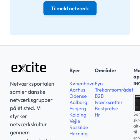
Tilmeld netværk
Byer
Områder
Ma
app
ne
Netværksportalen
København
Fyn
Aarhus
Trekantsområdet
samler danske
Odense
B2B
netværksgrupper
Aalborg
Iværksætter
på ét sted. Vi
Esbjerg
Bestyrelse
Sam
Kolding
Hr
styrker
sk
Vejle
netværkskultur
alt
Roskilde
gennem
til
Herning
erh