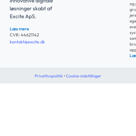
innovative digitale
og 
løsninger skabt af
gru
jer
Excite ApS.
ege
eve
Læs mere
sys
CVR: 44621142
sam
kontakt@excite.dk
bru
app
Læ
Privatlivspolitik
•
Cookie-indstillinger