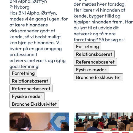
BNI Alpha, Østfyn
der mødes hver torsdag.
Nyborg
Her lærer vi hinanden at
Hos BNI Alpha, Østfyn,
kende, bygger tillid og
mødes vi én gang i ugen, for
hjælper hinanden frem. Har
at lære hinandens
du lyst til at udvide dit
virksomheder godt at
netværk og få mere
kende, så vi bedst muligt
forretning? Så besøg os!
kan hjælpe hinanden. Vi
Forretning
byder på en god omgang
Relationsbaseret
professionelt
erhvervsnetværk og rigtig
Referencebaseret
god stemning!
Fysiske møder
Forretning
Branche Eksklusivitet
Relationsbaseret
Referencebaseret
Fysiske møder
Branche Eksklusivitet