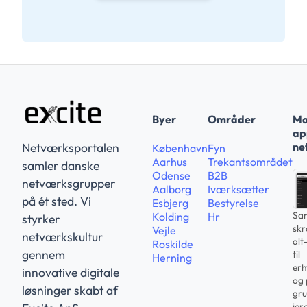
Byer
Områder
Ma
app
ne
Netværksportalen
København
Fyn
Aarhus
Trekantsområdet
samler danske
Odense
B2B
netværksgrupper
Aalborg
Iværksætter
på ét sted. Vi
Esbjerg
Bestyrelse
Sam
Kolding
Hr
styrker
sk
Vejle
netværkskultur
alt
Roskilde
gennem
til
Herning
erh
innovative digitale
og 
løsninger skabt af
gru
jer