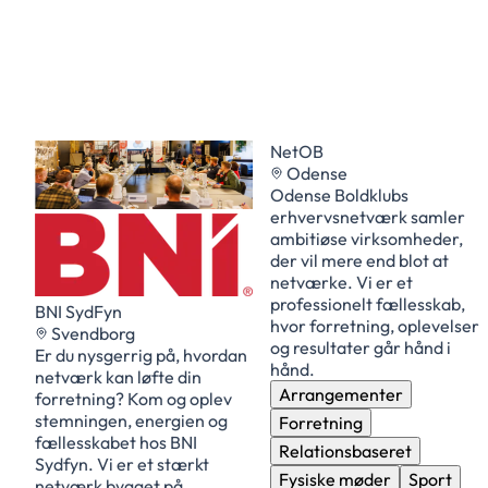
NETOB
NetOB
Odense
Odense Boldklubs
erhvervsnetværk samler
ambitiøse virksomheder,
der vil mere end blot at
netværke. Vi er et
professionelt fællesskab,
BNI SydFyn
hvor forretning, oplevelser
Svendborg
og resultater går hånd i
Er du nysgerrig på, hvordan
hånd.
netværk kan løfte din
Arrangementer
forretning? Kom og oplev
stemningen, energien og
Forretning
fællesskabet hos BNI
Relationsbaseret
Sydfyn. Vi er et stærkt
Fysiske møder
Sport
netværk bygget på