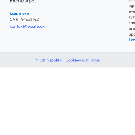
Excite ApS.
ege
eve
Læs mere
sys
CVR: 44621142
sam
kontakt@excite.dk
bru
app
Læ
Privatlivspolitik
•
Cookie-indstillinger