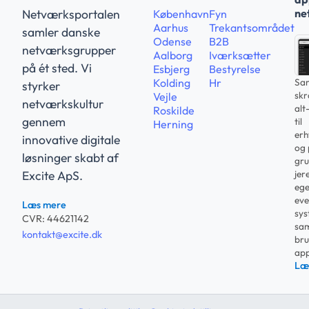
ne
Netværksportalen
København
Fyn
Aarhus
Trekantsområdet
samler danske
Odense
B2B
netværksgrupper
Aalborg
Iværksætter
på ét sted. Vi
Esbjerg
Bestyrelse
Sam
Kolding
Hr
styrker
sk
Vejle
netværkskultur
alt
Roskilde
gennem
til
Herning
erh
innovative digitale
og 
løsninger skabt af
gru
jer
Excite ApS.
ege
eve
Læs mere
sys
CVR: 44621142
sam
kontakt@excite.dk
bru
app
Læ