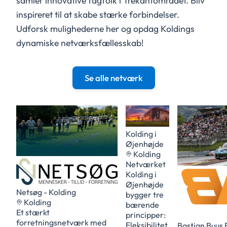
samler innovative fagfolk i Trekantområdet. Bliv
inspireret til at skabe stærke forbindelser.
Udforsk mulighederne her og opdag Koldings
dynamiske netværksfællesskab!
Se alle netværk
Kolding i
Øjenhøjde
Kolding
Netværket
Kolding i
Øjenhøjde
Netsøg - Kolding
bygger tre
Kolding
bærende
Et stærkt
principper:
forretningsnetværk med
Fleksibilitet,
Bastian Buus 