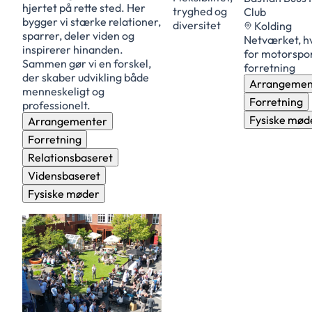
hjertet på rette sted. Her
tryghed og
Club
bygger vi stærke relationer,
diversitet
Kolding
sparrer, deler viden og
Netværket, h
inspirerer hinanden.
for motorspo
Sammen gør vi en forskel,
forretning
der skaber udvikling både
Arrangemen
menneskeligt og
Forretning
professionelt.
Fysiske mød
Arrangementer
Forretning
Relationsbaseret
Vidensbaseret
Fysiske møder