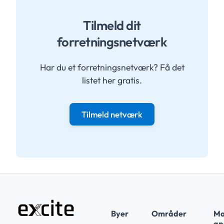
Tilmeld dit
forretningsnetværk
Har du et forretningsnetværk? Få det
listet her gratis.
Tilmeld netværk
Byer
Områder
Ma
app