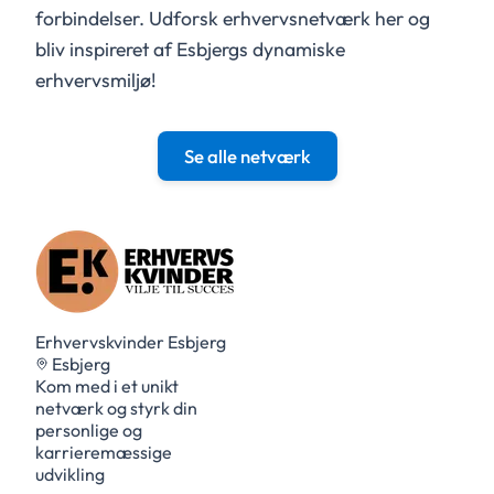
forbindelser. Udforsk erhvervsnetværk her og
bliv inspireret af Esbjergs dynamiske
erhvervsmiljø!
E
R
H
V
E
R
V
S
K
V
I
N
D
E
S
B
J
E
R
Se alle netværk
R E
G
Erhvervskvinder Esbjerg
Esbjerg
Kom med i et unikt
netværk og styrk din
personlige og
karrieremæssige
udvikling