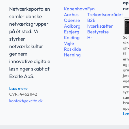
app
ne
Netværksportalen
København
Fyn
Aarhus
Trekantsområdet
samler danske
Odense
B2B
netværksgrupper
Aalborg
Iværksætter
på ét sted. Vi
Esbjerg
Bestyrelse
Sam
Kolding
Hr
styrker
sk
Vejle
netværkskultur
alt
Roskilde
gennem
til
Herning
erh
innovative digitale
og 
løsninger skabt af
gru
jer
Excite ApS.
ege
eve
Læs mere
sys
CVR: 44621142
sam
kontakt@excite.dk
bru
app
Læ