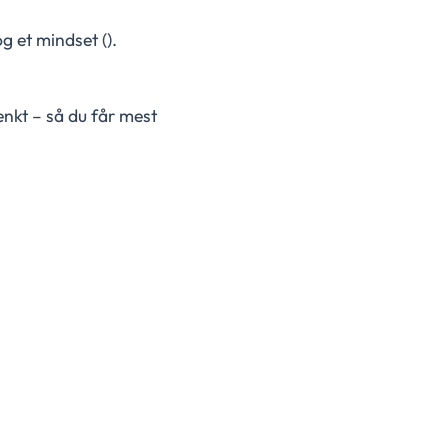
g et mindset ().
nkt – så du får mest