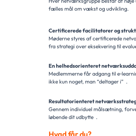
Hver netværksgruppe består af nøje u
fælles mål om vækst og udvikling.
Certificerede facilitatorer og struk
Møderne styres af certificerede netv
fra strategi over eksekvering til evalu
En helhedsorienteret netværksudd
Medlemmerne får adgang til e‑learni
ikke kun noget, man “deltager i” .
Resultatorienteret netværksstrateg
Gennem individuel målsætning, forve
løbende dit udbytte .
Hvad får du?