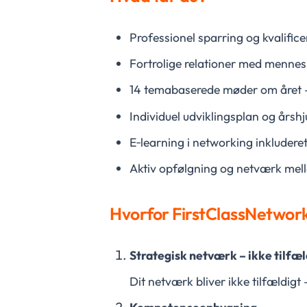
Professionel sparring og kvalific
Fortrolige relationer med menn
14 temabaserede møder om året –
Individuel udviklingsplan og årsh
E‑learning i networking inkluder
Aktiv opfølgning og netværk me
Hvorfor FirstClassNetwor
Strategisk netværk – ikke tilfæ
Dit netværk bliver ikke tilfældigt 