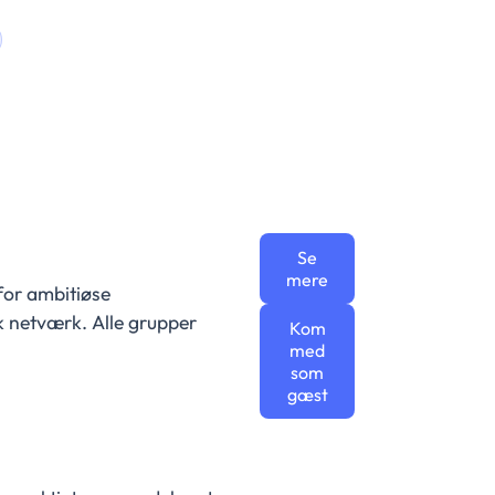
Se
mere
 for ambitiøse
k netværk. Alle grupper
Kom
med
som
gæst