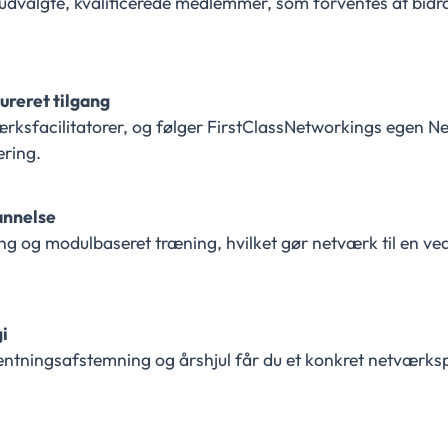
dvalgte, kvalificerede medlemmer, som forventes at bidra
tureret tilgang
ærksfacilitatorer, og følger FirstClassNetworkings egen 
ering.
annelse
ng og modulbaseret træning, hvilket gør netværk til en 
i
ntningsafstemning og årshjul får du et konkret netværk