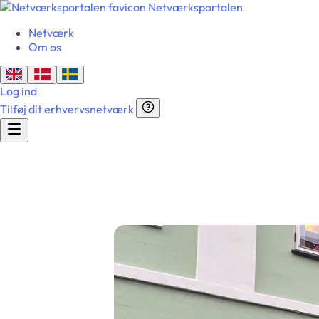
Netværksportalen
Netværk
Om os
Log ind
Tilføj dit erhvervsnetværk