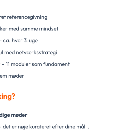
eret referencegivning
esker med samme mindset
 ca. hver 3. uge
jul med netværksstrategi
et – 11 moduler som fundament
llem møder
king?
ldige møder
– det er nøje kurateret efter dine mål .