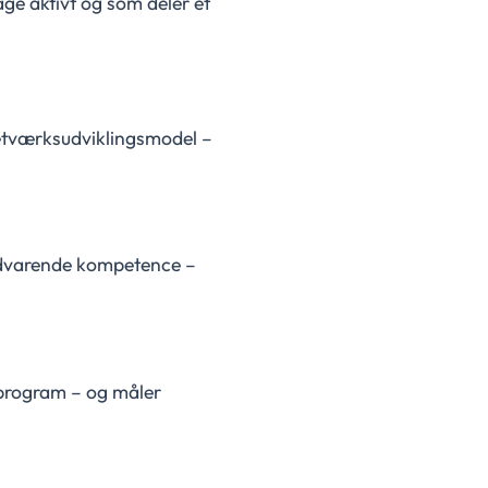
ge aktivt og som deler et
Netværksudviklingsmodel –
vedvarende kompetence –
sprogram – og måler