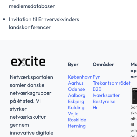
medlemsdatabasen
Invitation til Erhvervskvinders
landskonferencer
Byer
Områder
Ma
app
ne
Netværksportalen
København
Fyn
Aarhus
Trekantsområdet
samler danske
Odense
B2B
netværksgrupper
Aalborg
Iværksætter
på ét sted. Vi
Esbjerg
Bestyrelse
Sam
Kolding
Hr
styrker
sk
Vejle
netværkskultur
alt
Roskilde
gennem
til
Herning
erh
innovative digitale
og 