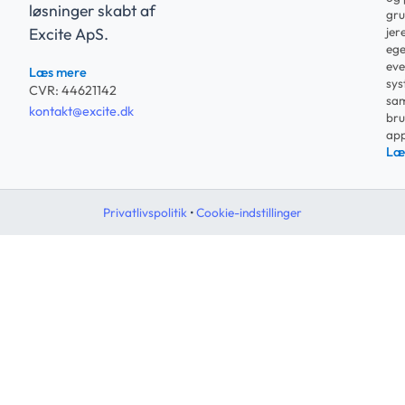
løsninger skabt af
gru
jer
Excite ApS.
ege
eve
Læs mere
sys
CVR: 44621142
sam
kontakt@excite.dk
bru
app
Læ
Privatlivspolitik
•
Cookie-indstillinger