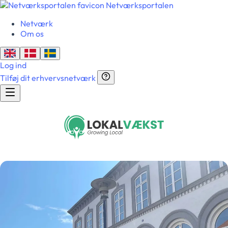
Netværksportalen
Netværk
Om os
Log ind
Tilføj dit erhvervsnetværk