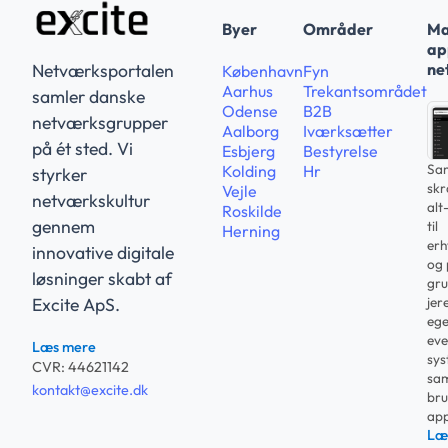
Byer
Områder
Ma
app
ne
Netværksportalen
København
Fyn
Aarhus
Trekantsområdet
samler danske
Odense
B2B
netværksgrupper
Aalborg
Iværksætter
på ét sted. Vi
Esbjerg
Bestyrelse
Sam
Kolding
Hr
styrker
sk
Vejle
netværkskultur
alt
Roskilde
gennem
til
Herning
erh
innovative digitale
og 
løsninger skabt af
gru
jer
Excite ApS.
ege
eve
Læs mere
sys
CVR: 44621142
sam
kontakt@excite.dk
bru
app
Læ