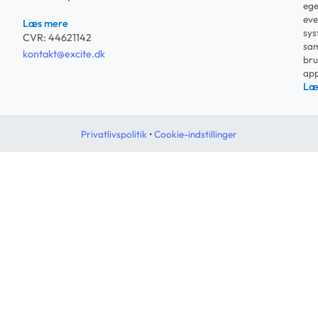
ege
eve
Læs mere
sys
CVR: 44621142
sam
kontakt@excite.dk
bru
app
Læ
Privatlivspolitik
•
Cookie-indstillinger