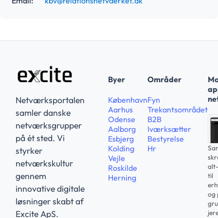
Email:
kbv@relationsnetvaerket.dk
Byer
Områder
Ma
app
ne
Netværksportalen
København
Fyn
Aarhus
Trekantsområdet
samler danske
Odense
B2B
netværksgrupper
Aalborg
Iværksætter
på ét sted. Vi
Esbjerg
Bestyrelse
Sam
Kolding
Hr
styrker
sk
Vejle
netværkskultur
alt
Roskilde
gennem
til
Herning
erh
innovative digitale
og 
løsninger skabt af
gru
jer
Excite ApS.