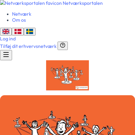
Netværksportalen
Netværk
Om os
Log ind
Tilføj dit erhvervsnetværk