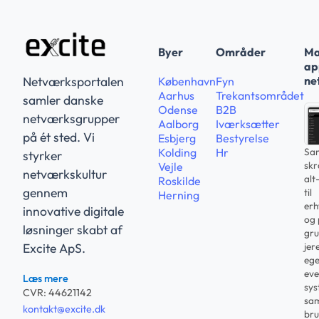
Byer
Områder
Ma
app
ne
Netværksportalen
København
Fyn
Aarhus
Trekantsområdet
samler danske
Odense
B2B
netværksgrupper
Aalborg
Iværksætter
på ét sted. Vi
Esbjerg
Bestyrelse
Sam
Kolding
Hr
styrker
sk
Vejle
netværkskultur
alt
Roskilde
gennem
til
Herning
erh
innovative digitale
og 
løsninger skabt af
gru
jer
Excite ApS.
ege
eve
Læs mere
sys
CVR: 44621142
sam
kontakt@excite.dk
bru