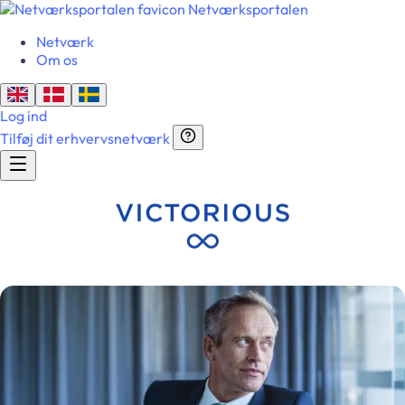
Netværksportalen
Netværk
Om os
Log ind
Tilføj dit erhvervsnetværk