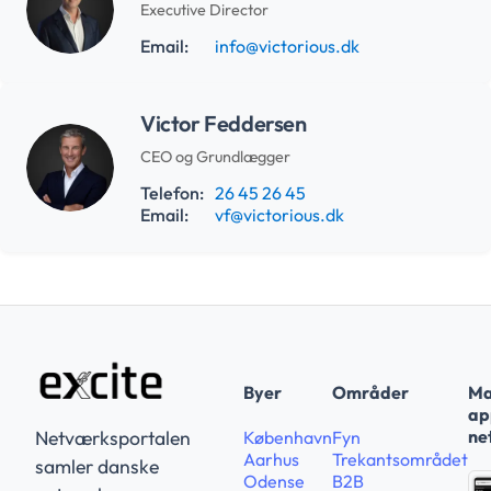
Executive Director
Email:
info@victorious.dk
Victor Feddersen
CEO og Grundlægger
Telefon:
26 45 26 45
Email:
vf@victorious.dk
Byer
Områder
Ma
app
ne
Netværksportalen
København
Fyn
Aarhus
Trekantsområdet
samler danske
Odense
B2B