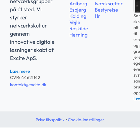
netværksgrupper
Aalborg
Iværksætter
på ét sted. Vi
Esbjerg
Bestyrelse
Sam
Kolding
Hr
styrker
sk
Vejle
netværkskultur
alt
Roskilde
gennem
til
Herning
erh
innovative digitale
og 
løsninger skabt af
gru
jer
Excite ApS.
ege
eve
Læs mere
sys
CVR: 44621142
sam
kontakt@excite.dk
bru
app
Læ
Privatlivspolitik
•
Cookie-indstillinger