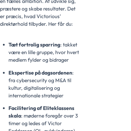
én fælles ambition. At udvikle sig,
præstere og skabe resultater. Det
er præcis, hvad Victorious’
direktørhold tilbyder. Her får du:
Tæt fortrolig sparring
: takket
være en lille gruppe, hvor hvert
medlem fylder og bidrager
Ekspertise på dagsordenen
:
fra cybersecurity og M&A til
kultur, digitalisering og
internationale strategier
Facilitering af Eliteklassens
skala
: møderne foregår over 3
timer og ledes af Victor
Feddersen (OL-guldvinderen)