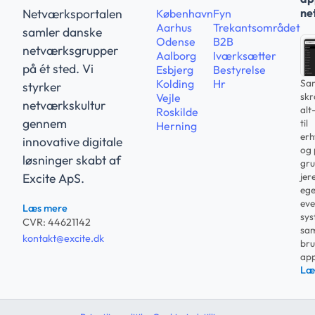
ne
Netværksportalen
København
Fyn
Aarhus
Trekantsområdet
samler danske
Odense
B2B
netværksgrupper
Aalborg
Iværksætter
på ét sted. Vi
Esbjerg
Bestyrelse
Sam
Kolding
Hr
styrker
sk
Vejle
netværkskultur
alt
Roskilde
gennem
til
Herning
erh
innovative digitale
og 
løsninger skabt af
gru
jer
Excite ApS.
ege
eve
Læs mere
sys
CVR: 44621142
sam
kontakt@excite.dk
bru
app
Læ