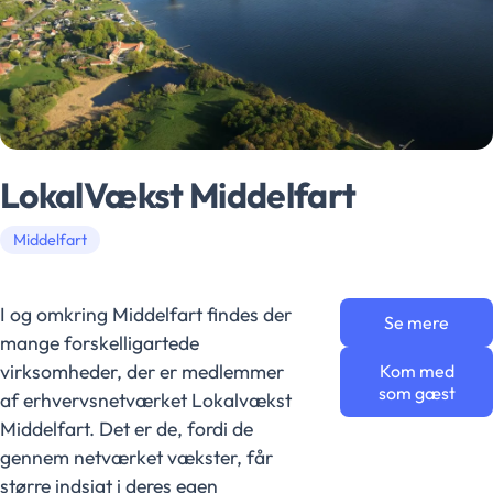
LokalVækst Middelfart
Middelfart
I og omkring Middelfart findes der
Se mere
mange forskelligartede
virksomheder, der er medlemmer
Kom med
som gæst
af erhvervsnetværket Lokalvækst
Middelfart. Det er de, fordi de
gennem netværket vækster, får
større indsigt i deres egen