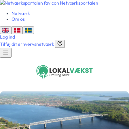
Netværksportalen
Netværk
Om os
Log ind
Tilføj dit erhvervsnetværk